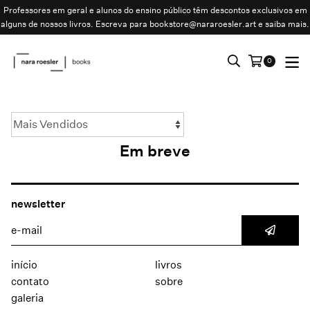
Professores em geral e alunos do ensino público têm descontos exclusivos em
alguns de nossos livros. Escreva para
bookstore@nararoesler.art
e saiba mais.
0
Em breve
newsletter
início
livros
contato
sobre
galeria