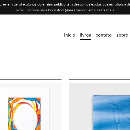
ores em geral e alunos do ensino público têm descontos exclusivos em alguns d
livros. Escreva para
bookstore@nararoesler.art
e saiba mais.
início
livros
contato
sobre