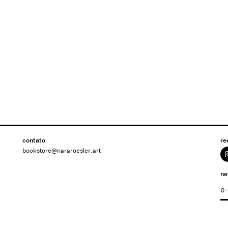
contato
re
bookstore@nararoesler.art
ne