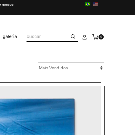
e nossos
galeria
0